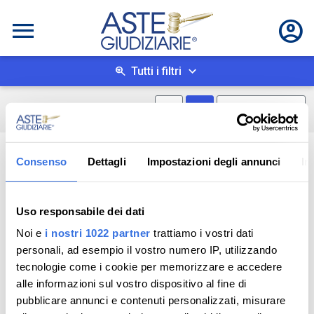
Tutti i filtri
Mostra mappa
Mostra come box
0
risultati
Salva ricerca
Consenso
Dettagli
Impostazioni degli annunci
In
Uso responsabile dei dati
Noi e
i nostri 1022 partner
trattiamo i vostri dati
personali, ad esempio il vostro numero IP, utilizzando
tecnologie come i cookie per memorizzare e accedere
alle informazioni sul vostro dispositivo al fine di
pubblicare annunci e contenuti personalizzati, misurare