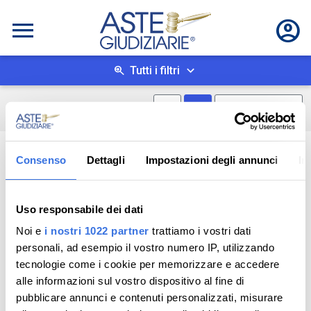
Tutti i filtri
Mostra mappa
Mostra come box
0
risultati
Salva ricerca
Consenso
Dettagli
Impostazioni degli annunci
In
Uso responsabile dei dati
Noi e
i nostri 1022 partner
trattiamo i vostri dati
personali, ad esempio il vostro numero IP, utilizzando
tecnologie come i cookie per memorizzare e accedere
alle informazioni sul vostro dispositivo al fine di
pubblicare annunci e contenuti personalizzati, misurare