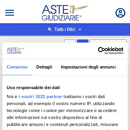
Tutti i filtri
Mostra mappa
Mostra come box
0
risultati
Salva ricerca
Consenso
Dettagli
Impostazioni degli annunci
In
Uso responsabile dei dati
Noi e
i nostri 1022 partner
trattiamo i vostri dati
personali, ad esempio il vostro numero IP, utilizzando
tecnologie come i cookie per memorizzare e accedere
alle informazioni sul vostro dispositivo al fine di
pubblicare annunci e contenuti personalizzati, misurare