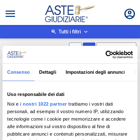
Tutti i filtri
Mostra mappa
Mostra come box
0
risultati
Salva ricerca
Consenso
Dettagli
Impostazioni degli annunci
In
Uso responsabile dei dati
Noi e
i nostri 1022 partner
trattiamo i vostri dati
personali, ad esempio il vostro numero IP, utilizzando
tecnologie come i cookie per memorizzare e accedere
alle informazioni sul vostro dispositivo al fine di
pubblicare annunci e contenuti personalizzati, misurare