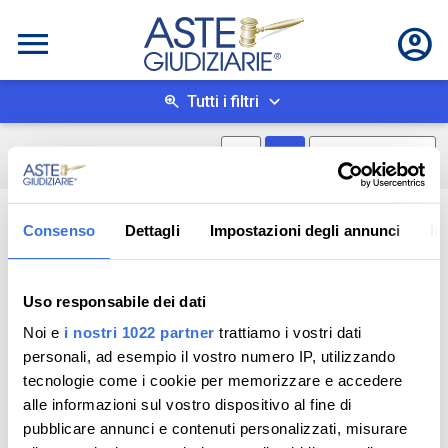
Tutti i filtri
Mostra mappa
Mostra come box
0
risultati
Salva ricerca
Consenso
Dettagli
Impostazioni degli annunci
In
Uso responsabile dei dati
Noi e
i nostri 1022 partner
trattiamo i vostri dati
personali, ad esempio il vostro numero IP, utilizzando
tecnologie come i cookie per memorizzare e accedere
alle informazioni sul vostro dispositivo al fine di
pubblicare annunci e contenuti personalizzati, misurare