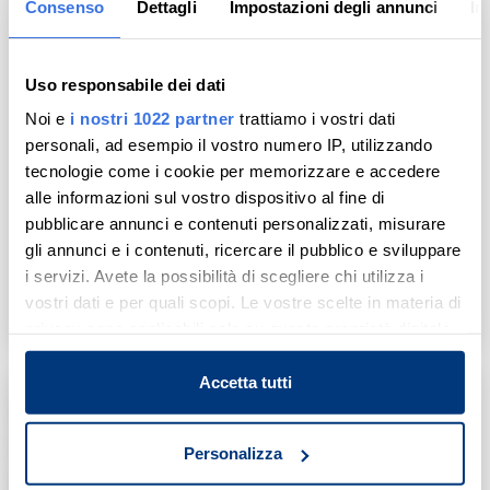
Consenso
Dettagli
Impostazioni degli annunci
In
Uso responsabile dei dati
appartamento
Noi e
i nostri 1022 partner
trattiamo i vostri dati
personali, ad esempio il vostro numero IP, utilizzando
Via Fontana Scarpata, 17 - Broccostella (FR)
tecnologie come i cookie per memorizzare e accedere
alle informazioni sul vostro dispositivo al fine di
Tribunale di Frosinone
pubblicare annunci e contenuti personalizzati, misurare
Concordato Preventivo
gli annunci e i contenuti, ricercare il pubblico e sviluppare
Ruolo: 19 / 2012
i servizi. Avete la possibilità di scegliere chi utilizza i
Prezzo base
Lotto: 8
vostri dati e per quali scopi. Le vostre scelte in materia di
€ 35.425,36
Aggiung
Condividi
Udienza: 24/03/2026
privacy sono applicabili solo su questa proprietà digitale
in cui avete effettuato le vostre scelte. È possibile
modificare o revocare il proprio consenso in qualsiasi
Accetta tutti
Deserta
momento dalla Dichiarazione sui cookie o facendo clic
sull'icona di attivazione della privacy.
Asta telematica
Personalizza
Vetrina
Con il tuo consenso, vorremmo anche: