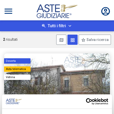
Tutti i filtri
Mostra mappa
Mostra come box
2
risultati
Salva ricerca
Deserta
Asta telematica
Vetrina