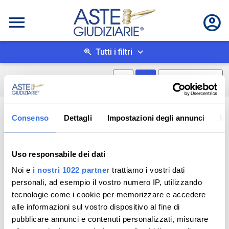
Tutti i filtri
Mostra mappa
Mostra come box
0
risultati
Salva ricerca
Consenso
Dettagli
Impostazioni degli annunci
In
Uso responsabile dei dati
Noi e
i nostri 1022 partner
trattiamo i vostri dati
personali, ad esempio il vostro numero IP, utilizzando
tecnologie come i cookie per memorizzare e accedere
alle informazioni sul vostro dispositivo al fine di
pubblicare annunci e contenuti personalizzati, misurare