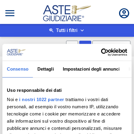
Tutti i filtri
Mostra mappa
Mostra come box
0
risultati
Salva ricerca
Consenso
Dettagli
Impostazioni degli annunci
In
Uso responsabile dei dati
Noi e
i nostri 1022 partner
trattiamo i vostri dati
personali, ad esempio il vostro numero IP, utilizzando
tecnologie come i cookie per memorizzare e accedere
alle informazioni sul vostro dispositivo al fine di
pubblicare annunci e contenuti personalizzati, misurare