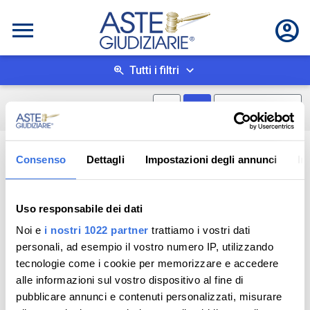
Tutti i filtri
Mostra mappa
Mostra come box
0
risultati
Salva ricerca
Consenso
Dettagli
Impostazioni degli annunci
In
Uso responsabile dei dati
Noi e
i nostri 1022 partner
trattiamo i vostri dati
personali, ad esempio il vostro numero IP, utilizzando
tecnologie come i cookie per memorizzare e accedere
alle informazioni sul vostro dispositivo al fine di
pubblicare annunci e contenuti personalizzati, misurare