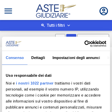
Tutti i filtri
Mostra mappa
Mostra come box
0
risultati
Salva ricerca
Consenso
Dettagli
Impostazioni degli annunci
In
Uso responsabile dei dati
Noi e
i nostri 1022 partner
trattiamo i vostri dati
personali, ad esempio il vostro numero IP, utilizzando
tecnologie come i cookie per memorizzare e accedere
alle informazioni sul vostro dispositivo al fine di
pubblicare annunci e contenuti personalizzati, misurare