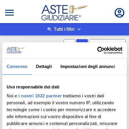
Tutti i filtri
Mostra mappa
Mostra come box
0
risultati
Salva ricerca
Consenso
Dettagli
Impostazioni degli annunci
In
Uso responsabile dei dati
Noi e
i nostri 1022 partner
trattiamo i vostri dati
personali, ad esempio il vostro numero IP, utilizzando
tecnologie come i cookie per memorizzare e accedere
alle informazioni sul vostro dispositivo al fine di
pubblicare annunci e contenuti personalizzati, misurare