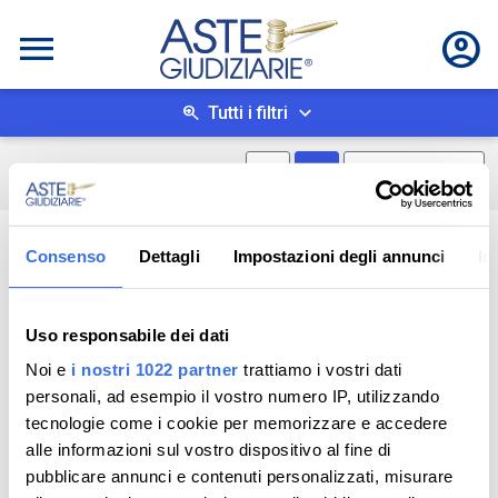
Tutti i filtri
Mostra mappa
Mostra come box
0
risultati
Salva ricerca
Consenso
Dettagli
Impostazioni degli annunci
In
Uso responsabile dei dati
Noi e
i nostri 1022 partner
trattiamo i vostri dati
personali, ad esempio il vostro numero IP, utilizzando
tecnologie come i cookie per memorizzare e accedere
alle informazioni sul vostro dispositivo al fine di
pubblicare annunci e contenuti personalizzati, misurare