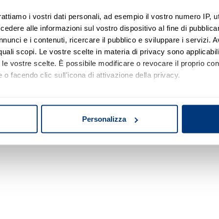
rattiamo i vostri dati personali, ad esempio il vostro numero IP, 
dere alle informazioni sul vostro dispositivo al fine di pubblica
Nessun risultato di ricerca
nunci e i contenuti, ricercare il pubblico e sviluppare i servizi. A
r quali scopi. Le vostre scelte in materia di privacy sono applicabi
Prova a modificare o rimuovere alcuni filtri o
to le vostre scelte. È possibile modificare o revocare il proprio 
a cambiare l'area di ricerca.
 o facendo clic sull'icona di attivazione della privacy.
mo anche:
oni sulla tua posizione geografica, con un'approssimazione di qu
Personalizza
spositivo, scansionandolo attivamente alla ricerca di caratteristich
aborati i tuoi dati personali e imposta le tue preferenze nella
s
consenso in qualsiasi momento dalla Dichiarazione sui cookie.
nalizzare contenuti ed annunci, per fornire funzionalità dei socia
inoltre informazioni sul modo in cui utilizza il nostro sito con i 
icità e social media, i quali potrebbero combinarle con altre inform