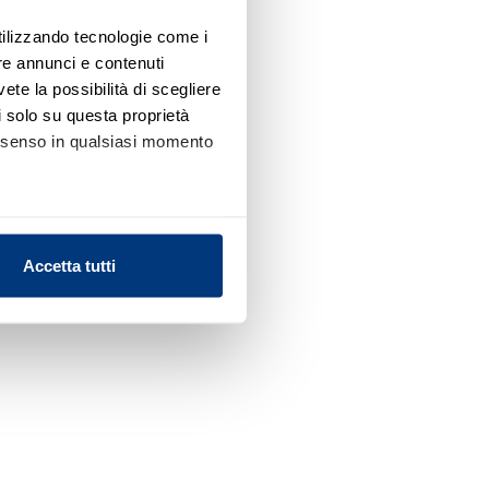
utilizzando tecnologie come i
re annunci e contenuti
vete la possibilità di scegliere
li solo su questa proprietà
consenso in qualsiasi momento
alche metro,
Accetta tutti
e specifiche (impronte
ezione dettagli
. Puoi
l media e per analizzare il
nostri partner che si occupano
azioni che ha fornito loro o