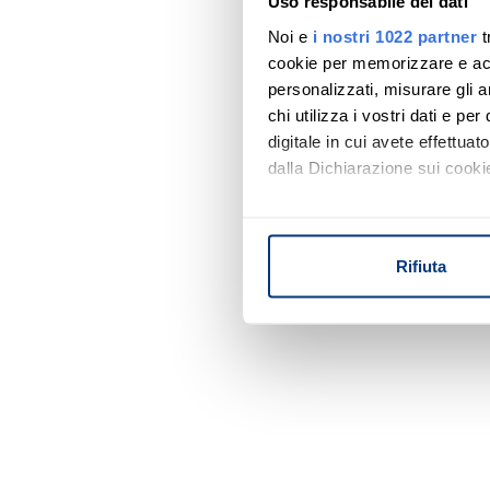
Uso responsabile dei dati
Noi e
i nostri 1022 partner
t
cookie per memorizzare e acce
personalizzati, misurare gli an
chi utilizza i vostri dati e pe
digitale in cui avete effettua
dalla Dichiarazione sui cookie
Con il tuo consenso, vorrem
raccogliere informazi
Rifiuta
Identificare il tuo di
digitali).
Approfondisci come vengono el
modificare o ritirare il tuo 
Utilizziamo i cookie per perso
nostro traffico. Condividiamo 
di analisi dei dati web, pubbl