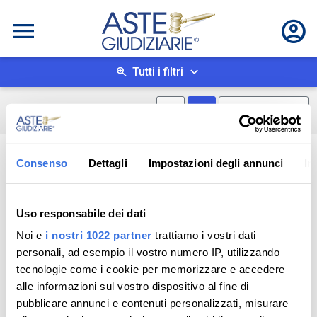
Tutti i filtri
Mostra mappa
Mostra come box
0
risultati
Salva ricerca
Consenso
Dettagli
Impostazioni degli annunci
In
Uso responsabile dei dati
Noi e
i nostri 1022 partner
trattiamo i vostri dati
personali, ad esempio il vostro numero IP, utilizzando
tecnologie come i cookie per memorizzare e accedere
alle informazioni sul vostro dispositivo al fine di
pubblicare annunci e contenuti personalizzati, misurare