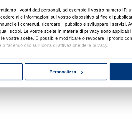
rattiamo i vostri dati personali, ad esempio il vostro numero IP, 
dere alle informazioni sul vostro dispositivo al fine di pubblica
Nessun risultato di ricerca
nunci e i contenuti, ricercare il pubblico e sviluppare i servizi. A
r quali scopi. Le vostre scelte in materia di privacy sono applicabi
Prova a modificare o rimuovere alcuni filtri o
to le vostre scelte. È possibile modificare o revocare il proprio 
a cambiare l'area di ricerca.
 o facendo clic sull'icona di attivazione della privacy.
mo anche:
oni sulla tua posizione geografica, con un'approssimazione di qu
Personalizza
spositivo, scansionandolo attivamente alla ricerca di caratteristich
aborati i tuoi dati personali e imposta le tue preferenze nella
s
consenso in qualsiasi momento dalla Dichiarazione sui cookie.
nalizzare contenuti ed annunci, per fornire funzionalità dei socia
inoltre informazioni sul modo in cui utilizza il nostro sito con i 
icità e social media, i quali potrebbero combinarle con altre inform