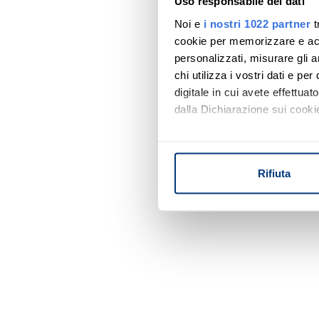
Uso responsabile dei dati
Noi e
i nostri 1022 partner
t
cookie per memorizzare e acce
personalizzati, misurare gli an
chi utilizza i vostri dati e pe
digitale in cui avete effettua
dalla Dichiarazione sui cookie
Con il tuo consenso, vorrem
raccogliere informazi
Rifiuta
Identificare il tuo di
digitali).
Approfondisci come vengono el
modificare o ritirare il tuo 
Utilizziamo i cookie per perso
nostro traffico. Condividiamo 
di analisi dei dati web, pubbl