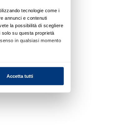
utilizzando tecnologie come i
re annunci e contenuti
vete la possibilità di scegliere
li solo su questa proprietà
consenso in qualsiasi momento
alche metro,
Accetta tutti
e specifiche (impronte
ezione dettagli
. Puoi
l media e per analizzare il
nostri partner che si occupano
azioni che ha fornito loro o