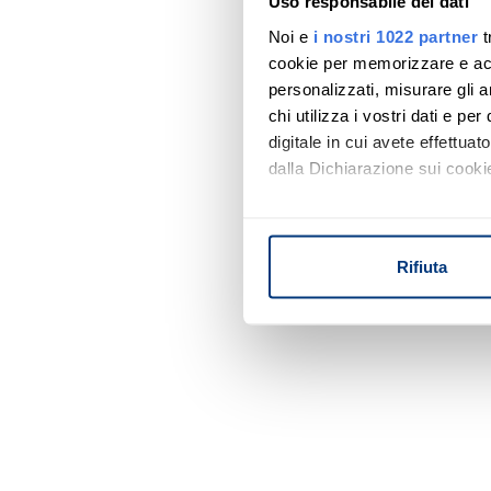
Uso responsabile dei dati
Noi e
i nostri 1022 partner
t
cookie per memorizzare e acce
personalizzati, misurare gli an
chi utilizza i vostri dati e pe
digitale in cui avete effettua
dalla Dichiarazione sui cookie
Con il tuo consenso, vorrem
raccogliere informazi
Rifiuta
Identificare il tuo di
digitali).
Approfondisci come vengono el
modificare o ritirare il tuo 
Utilizziamo i cookie per perso
nostro traffico. Condividiamo 
di analisi dei dati web, pubbl