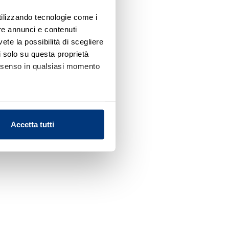
utilizzando tecnologie come i
re annunci e contenuti
vete la possibilità di scegliere
li solo su questa proprietà
consenso in qualsiasi momento
alche metro,
Accetta tutti
e specifiche (impronte
ezione dettagli
. Puoi
l media e per analizzare il
nostri partner che si occupano
azioni che ha fornito loro o