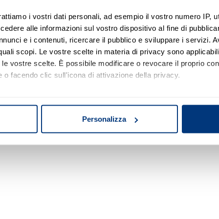
rattiamo i vostri dati personali, ad esempio il vostro numero IP, 
dere alle informazioni sul vostro dispositivo al fine di pubblica
Nessun risultato di ricerca
nunci e i contenuti, ricercare il pubblico e sviluppare i servizi. A
r quali scopi. Le vostre scelte in materia di privacy sono applicabi
Prova a modificare o rimuovere alcuni filtri o
to le vostre scelte. È possibile modificare o revocare il proprio 
a cambiare l'area di ricerca.
 o facendo clic sull'icona di attivazione della privacy.
mo anche:
oni sulla tua posizione geografica, con un'approssimazione di qu
Personalizza
spositivo, scansionandolo attivamente alla ricerca di caratteristich
aborati i tuoi dati personali e imposta le tue preferenze nella
s
consenso in qualsiasi momento dalla Dichiarazione sui cookie.
nalizzare contenuti ed annunci, per fornire funzionalità dei socia
inoltre informazioni sul modo in cui utilizza il nostro sito con i 
icità e social media, i quali potrebbero combinarle con altre inform