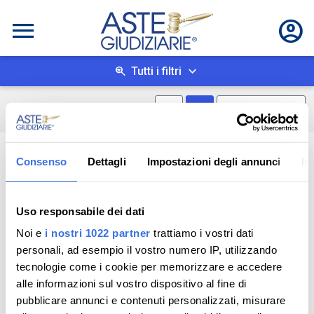
Tutti i filtri
Mostra mappa
Mostra come box
0
risultati
Salva ricerca
Consenso
Dettagli
Impostazioni degli annunci
In
Uso responsabile dei dati
Noi e
i nostri 1022 partner
trattiamo i vostri dati
personali, ad esempio il vostro numero IP, utilizzando
tecnologie come i cookie per memorizzare e accedere
alle informazioni sul vostro dispositivo al fine di
pubblicare annunci e contenuti personalizzati, misurare