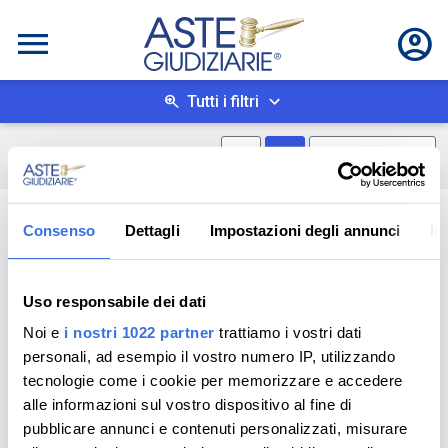
Tutti i filtri
Mostra mappa
Mostra come box
0
risultati
Salva ricerca
Consenso
Dettagli
Impostazioni degli annunci
In
Uso responsabile dei dati
Noi e
i nostri 1022 partner
trattiamo i vostri dati
personali, ad esempio il vostro numero IP, utilizzando
tecnologie come i cookie per memorizzare e accedere
alle informazioni sul vostro dispositivo al fine di
pubblicare annunci e contenuti personalizzati, misurare