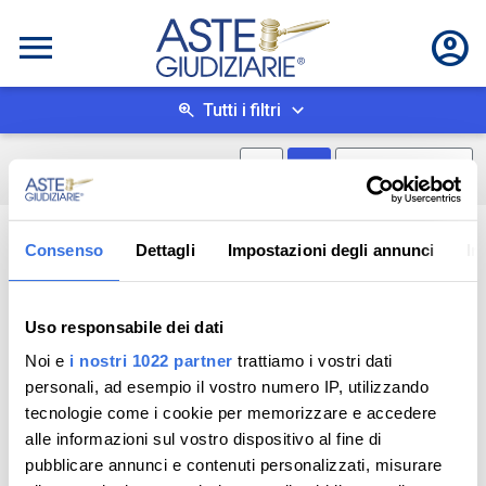
Tutti i filtri
Mostra mappa
Mostra come box
0
risultati
Salva ricerca
Consenso
Dettagli
Impostazioni degli annunci
In
Uso responsabile dei dati
Noi e
i nostri 1022 partner
trattiamo i vostri dati
personali, ad esempio il vostro numero IP, utilizzando
tecnologie come i cookie per memorizzare e accedere
alle informazioni sul vostro dispositivo al fine di
pubblicare annunci e contenuti personalizzati, misurare