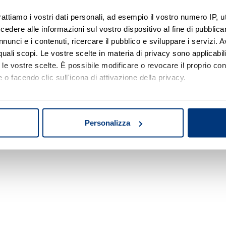
rattiamo i vostri dati personali, ad esempio il vostro numero IP, 
dere alle informazioni sul vostro dispositivo al fine di pubblica
Nessun risultato di ricerca
nunci e i contenuti, ricercare il pubblico e sviluppare i servizi. A
r quali scopi. Le vostre scelte in materia di privacy sono applicabi
Prova a modificare o rimuovere alcuni filtri o
to le vostre scelte. È possibile modificare o revocare il proprio 
a cambiare l'area di ricerca.
 o facendo clic sull'icona di attivazione della privacy.
mo anche:
oni sulla tua posizione geografica, con un'approssimazione di qu
Personalizza
spositivo, scansionandolo attivamente alla ricerca di caratteristich
aborati i tuoi dati personali e imposta le tue preferenze nella
s
consenso in qualsiasi momento dalla Dichiarazione sui cookie.
nalizzare contenuti ed annunci, per fornire funzionalità dei socia
inoltre informazioni sul modo in cui utilizza il nostro sito con i 
icità e social media, i quali potrebbero combinarle con altre inform