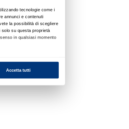
utilizzando tecnologie come i
re annunci e contenuti
vete la possibilità di scegliere
li solo su questa proprietà
consenso in qualsiasi momento
alche metro,
Accetta tutti
e specifiche (impronte
ezione dettagli
. Puoi
l media e per analizzare il
nostri partner che si occupano
azioni che ha fornito loro o