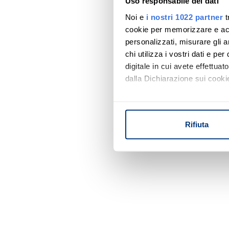
Uso responsabile dei dati
Noi e
i nostri 1022 partner
t
cookie per memorizzare e acce
personalizzati, misurare gli an
chi utilizza i vostri dati e pe
digitale in cui avete effettua
dalla Dichiarazione sui cookie
Con il tuo consenso, vorrem
raccogliere informazi
Rifiuta
Identificare il tuo di
digitali).
Approfondisci come vengono el
modificare o ritirare il tuo 
Utilizziamo i cookie per perso
nostro traffico. Condividiamo 
di analisi dei dati web, pubbl