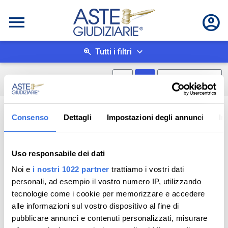
Tutti i filtri
Mostra mappa
Mostra come box
0
risultati
Salva ricerca
Consenso
Dettagli
Impostazioni degli annunci
In
Uso responsabile dei dati
Noi e
i nostri 1022 partner
trattiamo i vostri dati
personali, ad esempio il vostro numero IP, utilizzando
tecnologie come i cookie per memorizzare e accedere
alle informazioni sul vostro dispositivo al fine di
pubblicare annunci e contenuti personalizzati, misurare