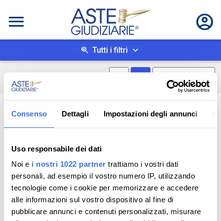
Tutti i filtri
Mostra mappa
Mostra come box
0
risultati
Salva ricerca
Consenso
Dettagli
Impostazioni degli annunci
In
Uso responsabile dei dati
Noi e
i nostri 1022 partner
trattiamo i vostri dati
personali, ad esempio il vostro numero IP, utilizzando
tecnologie come i cookie per memorizzare e accedere
alle informazioni sul vostro dispositivo al fine di
pubblicare annunci e contenuti personalizzati, misurare