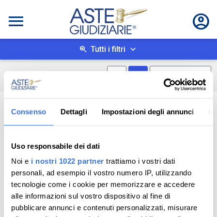
Tutti i filtri
Mostra mappa
Mostra come box
0
risultati
Salva ricerca
Consenso
Dettagli
Impostazioni degli annunci
In
Uso responsabile dei dati
Noi e
i nostri 1022 partner
trattiamo i vostri dati
personali, ad esempio il vostro numero IP, utilizzando
tecnologie come i cookie per memorizzare e accedere
alle informazioni sul vostro dispositivo al fine di
pubblicare annunci e contenuti personalizzati, misurare