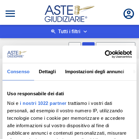
Tutti i filtri
Mostra mappa
Mostra come box
0
risultati
Salva ricerca
Consenso
Dettagli
Impostazioni degli annunci
In
Uso responsabile dei dati
Noi e
i nostri 1022 partner
trattiamo i vostri dati
personali, ad esempio il vostro numero IP, utilizzando
tecnologie come i cookie per memorizzare e accedere
alle informazioni sul vostro dispositivo al fine di
pubblicare annunci e contenuti personalizzati, misurare