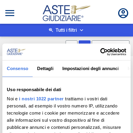
Tutti i filtri
Mostra mappa
Mostra come box
0
risultati
Salva ricerca
Consenso
Dettagli
Impostazioni degli annunci
In
Uso responsabile dei dati
Noi e
i nostri 1022 partner
trattiamo i vostri dati
personali, ad esempio il vostro numero IP, utilizzando
tecnologie come i cookie per memorizzare e accedere
alle informazioni sul vostro dispositivo al fine di
pubblicare annunci e contenuti personalizzati, misurare