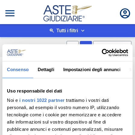
Tutti i filtri
Mostra mappa
Mostra come box
0
risultati
Salva ricerca
Consenso
Dettagli
Impostazioni degli annunci
In
Uso responsabile dei dati
Noi e
i nostri 1022 partner
trattiamo i vostri dati
personali, ad esempio il vostro numero IP, utilizzando
tecnologie come i cookie per memorizzare e accedere
alle informazioni sul vostro dispositivo al fine di
pubblicare annunci e contenuti personalizzati, misurare