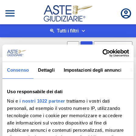
Tutti i filtri
Mostra mappa
Mostra come box
0
risultati
Salva ricerca
Consenso
Dettagli
Impostazioni degli annunci
In
Uso responsabile dei dati
Noi e
i nostri 1022 partner
trattiamo i vostri dati
personali, ad esempio il vostro numero IP, utilizzando
tecnologie come i cookie per memorizzare e accedere
alle informazioni sul vostro dispositivo al fine di
pubblicare annunci e contenuti personalizzati, misurare