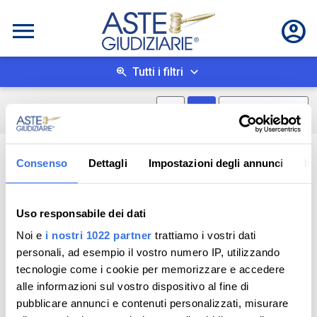
Tutti i filtri
Mostra mappa
Mostra come box
0
risultati
Salva ricerca
Consenso
Dettagli
Impostazioni degli annunci
In
Uso responsabile dei dati
Noi e
i nostri 1022 partner
trattiamo i vostri dati
personali, ad esempio il vostro numero IP, utilizzando
tecnologie come i cookie per memorizzare e accedere
alle informazioni sul vostro dispositivo al fine di
pubblicare annunci e contenuti personalizzati, misurare