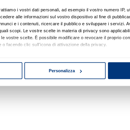
rattiamo i vostri dati personali, ad esempio il vostro numero IP, 
dere alle informazioni sul vostro dispositivo al fine di pubblica
Nessun risultato di ricerca
nunci e i contenuti, ricercare il pubblico e sviluppare i servizi. A
r quali scopi. Le vostre scelte in materia di privacy sono applicabi
Prova a modificare o rimuovere alcuni filtri o
to le vostre scelte. È possibile modificare o revocare il proprio 
a cambiare l'area di ricerca.
 o facendo clic sull'icona di attivazione della privacy.
mo anche:
oni sulla tua posizione geografica, con un'approssimazione di qu
Personalizza
spositivo, scansionandolo attivamente alla ricerca di caratteristich
aborati i tuoi dati personali e imposta le tue preferenze nella
s
consenso in qualsiasi momento dalla Dichiarazione sui cookie.
nalizzare contenuti ed annunci, per fornire funzionalità dei socia
inoltre informazioni sul modo in cui utilizza il nostro sito con i 
icità e social media, i quali potrebbero combinarle con altre inform