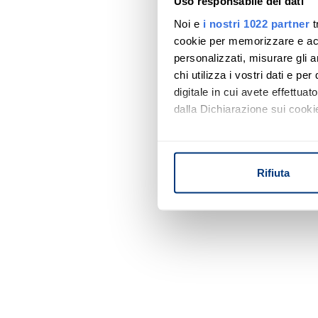
Uso responsabile dei dati
Noi e
i nostri 1022 partner
t
cookie per memorizzare e acce
personalizzati, misurare gli an
chi utilizza i vostri dati e pe
digitale in cui avete effettua
dalla Dichiarazione sui cookie
Con il tuo consenso, vorrem
raccogliere informazi
Rifiuta
Identificare il tuo di
digitali).
Approfondisci come vengono el
modificare o ritirare il tuo 
Utilizziamo i cookie per perso
nostro traffico. Condividiamo 
di analisi dei dati web, pubbl