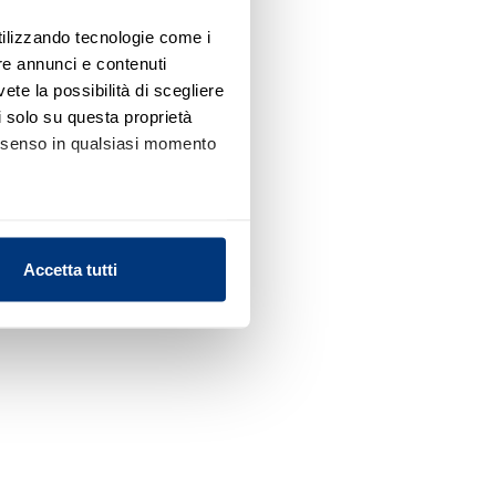
utilizzando tecnologie come i
re annunci e contenuti
vete la possibilità di scegliere
li solo su questa proprietà
consenso in qualsiasi momento
alche metro,
Accetta tutti
e specifiche (impronte
ezione dettagli
. Puoi
l media e per analizzare il
nostri partner che si occupano
azioni che ha fornito loro o