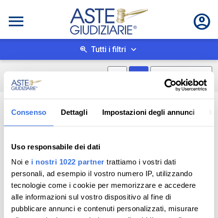
Tutti i filtri
Mostra mappa
Mostra come box
0
risultati
Salva ricerca
Consenso
Dettagli
Impostazioni degli annunci
In
Uso responsabile dei dati
Noi e
i nostri 1022 partner
trattiamo i vostri dati
personali, ad esempio il vostro numero IP, utilizzando
tecnologie come i cookie per memorizzare e accedere
alle informazioni sul vostro dispositivo al fine di
pubblicare annunci e contenuti personalizzati, misurare