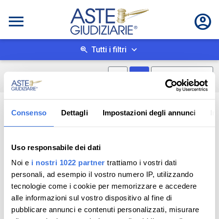
Tutti i filtri
Mostra mappa
Mostra come box
0
risultati
Salva ricerca
Consenso
Dettagli
Impostazioni degli annunci
In
Uso responsabile dei dati
Noi e
i nostri 1022 partner
trattiamo i vostri dati
personali, ad esempio il vostro numero IP, utilizzando
tecnologie come i cookie per memorizzare e accedere
alle informazioni sul vostro dispositivo al fine di
pubblicare annunci e contenuti personalizzati, misurare