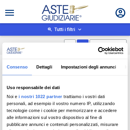
Tutti i filtri
Mostra mappa
Mostra come box
0
risultati
Salva ricerca
Consenso
Dettagli
Impostazioni degli annunci
In
Uso responsabile dei dati
Noi e
i nostri 1022 partner
trattiamo i vostri dati
personali, ad esempio il vostro numero IP, utilizzando
tecnologie come i cookie per memorizzare e accedere
alle informazioni sul vostro dispositivo al fine di
pubblicare annunci e contenuti personalizzati, misurare