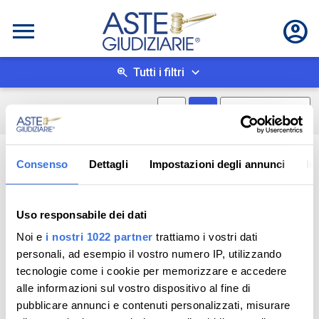
Tutti i filtri
Mostra mappa
Mostra come box
0
risultati
Salva ricerca
Consenso
Dettagli
Impostazioni degli annunci
In
Uso responsabile dei dati
Noi e
i nostri 1022 partner
trattiamo i vostri dati
personali, ad esempio il vostro numero IP, utilizzando
tecnologie come i cookie per memorizzare e accedere
alle informazioni sul vostro dispositivo al fine di
pubblicare annunci e contenuti personalizzati, misurare