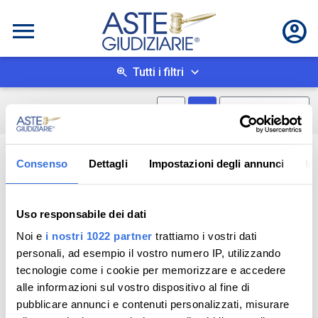
Tutti i filtri
Mostra mappa
Mostra come box
0
risultati
Salva ricerca
Consenso
Dettagli
Impostazioni degli annunci
In
Uso responsabile dei dati
Noi e
i nostri 1022 partner
trattiamo i vostri dati
personali, ad esempio il vostro numero IP, utilizzando
tecnologie come i cookie per memorizzare e accedere
alle informazioni sul vostro dispositivo al fine di
pubblicare annunci e contenuti personalizzati, misurare