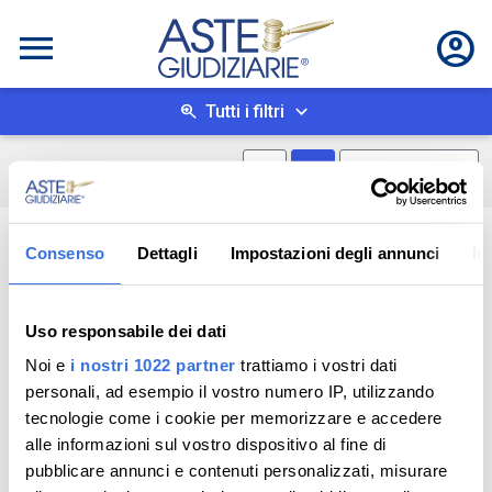
Tutti i filtri
Mostra mappa
Mostra come box
0
risultati
Salva ricerca
Consenso
Dettagli
Impostazioni degli annunci
In
Uso responsabile dei dati
Noi e
i nostri 1022 partner
trattiamo i vostri dati
personali, ad esempio il vostro numero IP, utilizzando
tecnologie come i cookie per memorizzare e accedere
alle informazioni sul vostro dispositivo al fine di
pubblicare annunci e contenuti personalizzati, misurare