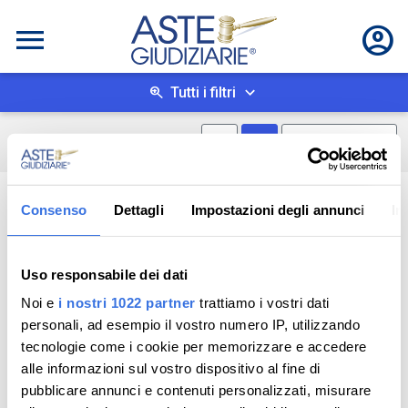
Tutti i filtri
Mostra mappa
Mostra come box
0
risultati
Salva ricerca
Consenso
Dettagli
Impostazioni degli annunci
In
Uso responsabile dei dati
Noi e
i nostri 1022 partner
trattiamo i vostri dati
personali, ad esempio il vostro numero IP, utilizzando
tecnologie come i cookie per memorizzare e accedere
alle informazioni sul vostro dispositivo al fine di
pubblicare annunci e contenuti personalizzati, misurare