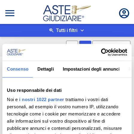
Tutti i filtri
Mostra mappa
Mostra come box
0
risultati
Salva ricerca
Consenso
Dettagli
Impostazioni degli annunci
In
Uso responsabile dei dati
Noi e
i nostri 1022 partner
trattiamo i vostri dati
personali, ad esempio il vostro numero IP, utilizzando
tecnologie come i cookie per memorizzare e accedere
alle informazioni sul vostro dispositivo al fine di
pubblicare annunci e contenuti personalizzati, misurare