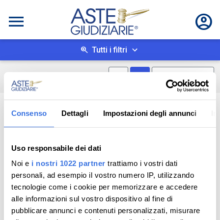
Tutti i filtri
Mostra mappa
Mostra come box
0
risultati
Salva ricerca
Consenso
Dettagli
Impostazioni degli annunci
In
Uso responsabile dei dati
Noi e
i nostri 1022 partner
trattiamo i vostri dati
personali, ad esempio il vostro numero IP, utilizzando
tecnologie come i cookie per memorizzare e accedere
alle informazioni sul vostro dispositivo al fine di
pubblicare annunci e contenuti personalizzati, misurare