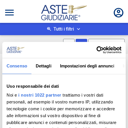
Tutti i filtri
Mostra mappa
Mostra come box
0
risultati
Salva ricerca
Consenso
Dettagli
Impostazioni degli annunci
In
Uso responsabile dei dati
Noi e
i nostri 1022 partner
trattiamo i vostri dati
personali, ad esempio il vostro numero IP, utilizzando
tecnologie come i cookie per memorizzare e accedere
alle informazioni sul vostro dispositivo al fine di
pubblicare annunci e contenuti personalizzati, misurare