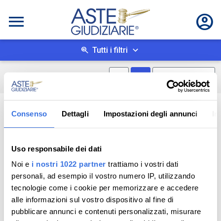
Tutti i filtri
Mostra mappa
Mostra come box
0
risultati
Salva ricerca
Consenso
Dettagli
Impostazioni degli annunci
In
Uso responsabile dei dati
Noi e
i nostri 1022 partner
trattiamo i vostri dati
personali, ad esempio il vostro numero IP, utilizzando
tecnologie come i cookie per memorizzare e accedere
alle informazioni sul vostro dispositivo al fine di
pubblicare annunci e contenuti personalizzati, misurare