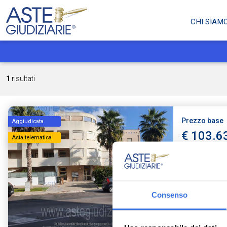
CHI SIAM
1
risultati
Prezzo base
Aggiudicata
€ 103.6
Asta telematica
Uffici e st
Via Ada Cud
Consenso
Tribunale di L
Ruolo: 254 / 2
Data udienza: