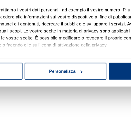
rattiamo i vostri dati personali, ad esempio il vostro numero IP, 
dere alle informazioni sul vostro dispositivo al fine di pubblica
nunci e i contenuti, ricercare il pubblico e sviluppare i servizi. A
r quali scopi. Le vostre scelte in materia di privacy sono applicabi
to le vostre scelte. È possibile modificare o revocare il proprio 
 o facendo clic sull'icona di attivazione della privacy.
mo anche:
oni sulla tua posizione geografica, con un'approssimazione di qu
Personalizza
spositivo, scansionandolo attivamente alla ricerca di caratteristich
aborati i tuoi dati personali e imposta le tue preferenze nella
s
consenso in qualsiasi momento dalla Dichiarazione sui cookie.
nalizzare contenuti ed annunci, per fornire funzionalità dei socia
inoltre informazioni sul modo in cui utilizza il nostro sito con i 
icità e social media, i quali potrebbero combinarle con altre inform