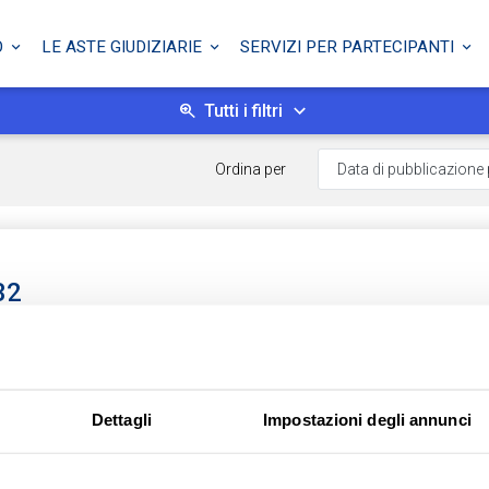
O
LE ASTE GIUDIZIARIE
SERVIZI PER PARTECIPANTI
Tutti i filtri
Ordina per
32
udi privati
azzo, 6, 73100 Lecce LE, Italia - Lecce (LE)
Dettagli
Impostazioni degli annunci
ecce - Esecuzione Immobiliare
023 - Lotto: Unico
 23/07/2026