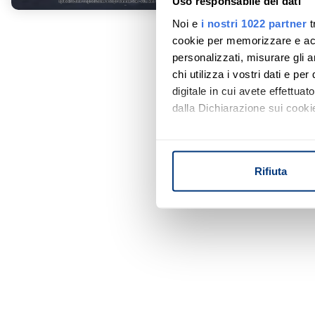
Uso responsabile dei dati
Noi e
i nostri 1022 partner
t
cookie per memorizzare e acce
personalizzati, misurare gli an
chi utilizza i vostri dati e pe
digitale in cui avete effettua
dalla Dichiarazione sui cookie
Con il tuo consenso, vorrem
raccogliere informazi
Rifiuta
Identificare il tuo di
digitali).
Approfondisci come vengono el
modificare o ritirare il tuo 
Utilizziamo i cookie per perso
nostro traffico. Condividiamo 
di analisi dei dati web, pubbl