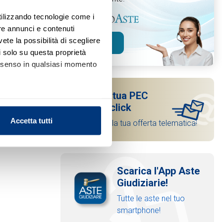
utilizzando tecnologie come i
re annunci e contenuti
vete la possibilità di scegliere
Scopri
li solo su questa proprietà
consenso in qualsiasi momento
Attiva la tua PEC
in pochi click
alche metro,
Accetta tutti
E trasmetti la tua offerta telematica!
e specifiche (impronte
ezione dettagli
. Puoi
Scarica l'App Aste
Giudiziarie!
l media e per analizzare il
Tutte le aste nel tuo
nostri partner che si occupano
smartphone!
azioni che ha fornito loro o