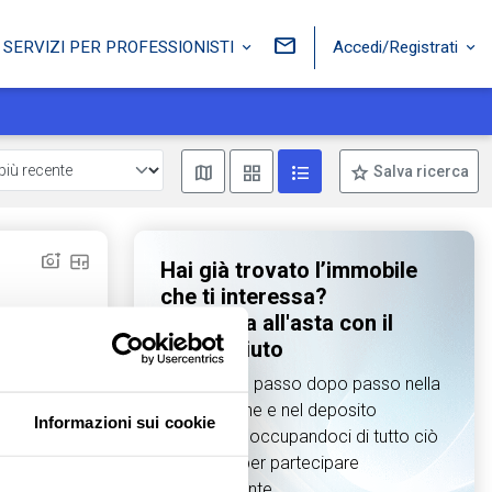
Accedi/Registrati
SERVIZI PER PROFESSIONISTI
Mostra mappa
Mostra come box
Mostra come lista
Salva ricerca
Hai già trovato l’immobile
che ti interessa?
Partecipa all'asta con il
nostro aiuto
Ti guidiamo passo dopo passo nella
preparazione e nel deposito
Informazioni sui cookie
dell’offerta, occupandoci di tutto ciò
che serve per partecipare
Aggiungi ai preferiti
Condividi
correttamente.