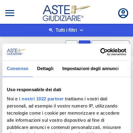
Tutti i filtri
Mostra mappa
Mostra come box
0
risultati
Salva ricerca
Consenso
Dettagli
Impostazioni degli annunci
In
Uso responsabile dei dati
Noi e
i nostri 1022 partner
trattiamo i vostri dati
personali, ad esempio il vostro numero IP, utilizzando
tecnologie come i cookie per memorizzare e accedere
alle informazioni sul vostro dispositivo al fine di
pubblicare annunci e contenuti personalizzati, misurare