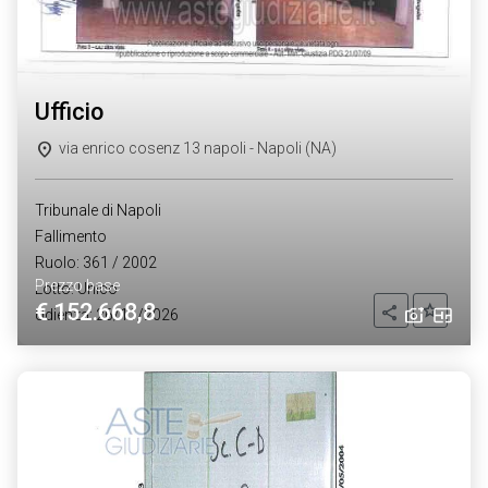
ufficio
via enrico cosenz 13 napoli - Napoli (NA)
Tribunale di Napoli
Fallimento
Ruolo: 361 / 2002
Prezzo base
Lotto: Unico
€ 152.668,8
Aggiung
Condividi
Udienza: 26/11/2026