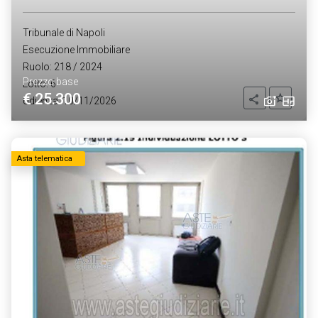
Tribunale di Napoli
Esecuzione Immobiliare
Ruolo: 218 / 2024
Prezzo base
Lotto: 6
€ 25.300
Aggiung
Condividi
Udienza: 10/11/2026
Asta telematica