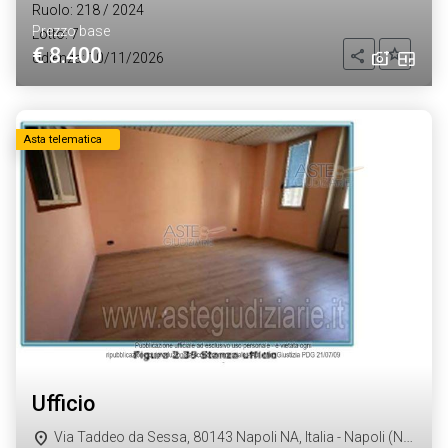
Ruolo: 218 / 2024
Prezzo base
Lotto: 7
€ 8.400
Aggiung
Condividi
Udienza: 10/11/2026
Asta telematica
ufficio
Via Taddeo da Sessa, 80143 Napoli NA, Italia - Napoli (NA)