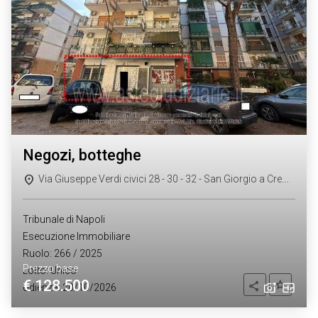
negozi, botteghe
Via Giuseppe Verdi civici 28 - 30 - 32 - San Giorgio a Cremano (NA)
Tribunale di Napoli
Esecuzione Immobiliare
Ruolo: 266 / 2025
Prezzo base
Lotto: Unico
€ 128.500
Aggiung
Condividi
Udienza: 20/10/2026