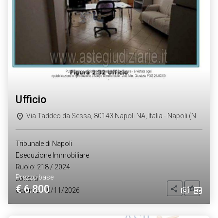
ufficio
Via Taddeo da Sessa, 80143 Napoli NA, Italia - Napoli (NA)
Tribunale di Napoli
Esecuzione Immobiliare
Ruolo: 218 / 2024
Prezzo base
Lotto: 5
€ 6.800
Aggiung
Condividi
Udienza: 10/11/2026