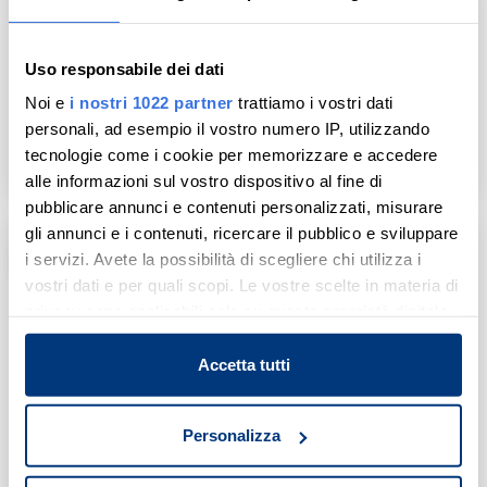
Tribunale di Napoli
Uso responsabile dei dati
Esecuzione Immobiliare
Noi e
i nostri 1022 partner
trattiamo i vostri dati
Ruolo: 218 / 2024
personali, ad esempio il vostro numero IP, utilizzando
Prezzo base
Lotto: 2
tecnologie come i cookie per memorizzare e accedere
€ 6.800
Aggiung
Condividi
Udienza: 10/11/2026
alle informazioni sul vostro dispositivo al fine di
pubblicare annunci e contenuti personalizzati, misurare
gli annunci e i contenuti, ricercare il pubblico e sviluppare
Asta telematica
i servizi. Avete la possibilità di scegliere chi utilizza i
vostri dati e per quali scopi. Le vostre scelte in materia di
privacy sono applicabili solo su questa proprietà digitale
in cui avete effettuato le vostre scelte. È possibile
modificare o revocare il proprio consenso in qualsiasi
Accetta tutti
momento dalla Dichiarazione sui cookie o facendo clic
sull'icona di attivazione della privacy.
Personalizza
Con il tuo consenso, vorremmo anche: