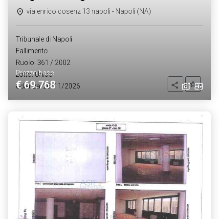
via enrico cosenz 13 napoli - Napoli (NA)
Tribunale di Napoli
Fallimento
Ruolo: 361 / 2002
Prezzo base
Lotto: Unico
€ 69.768
Aggiung
Condividi
Udienza: 26/11/2026