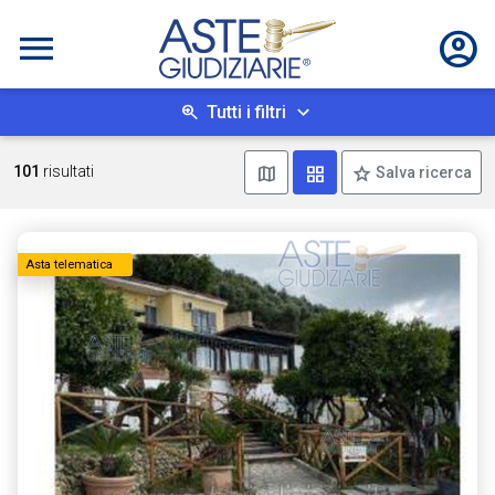
Tutti i filtri
Mostra mappa
Mostra come box
101
risultati
Salva ricerca
Asta telematica