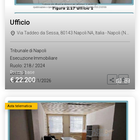
ufficio
Via Taddeo da Sessa, 80143 Napoli NA, Italia - Napoli (NA)
Tribunale di Napoli
Esecuzione Immobiliare
Ruolo: 218 / 2024
Prezzo base
Lotto: 3
€ 22.200
Aggiung
Condividi
Udienza: 10/11/2026
Asta telematica