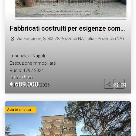
fabbricati costruiti per esigenze commerciali
Via Fascione, 8, 80078 Pozzuoli NA, Italia - Pozzuoli (NA)
Tribunale di Napoli
Esecuzione Immobiliare
Ruolo: 179 / 2024
Prezzo base
Lotto: Unico
€ 689.000
Aggiung
Condividi
Udienza: 21/10/2026
Asta telematica