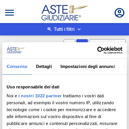
Tutti i filtri
Mostra mappa
Mostra come box
0
risultati
Salva ricerca
Consenso
Dettagli
Impostazioni degli annunci
In
Uso responsabile dei dati
Noi e
i nostri 1022 partner
trattiamo i vostri dati
personali, ad esempio il vostro numero IP, utilizzando
tecnologie come i cookie per memorizzare e accedere
alle informazioni sul vostro dispositivo al fine di
pubblicare annunci e contenuti personalizzati, misurare