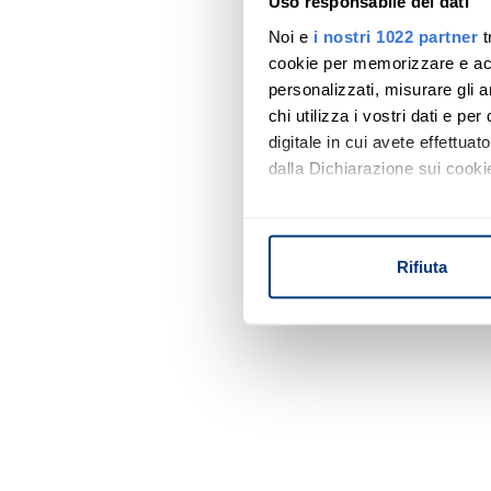
Uso responsabile dei dati
Noi e
i nostri 1022 partner
t
cookie per memorizzare e acce
personalizzati, misurare gli an
chi utilizza i vostri dati e pe
digitale in cui avete effettua
dalla Dichiarazione sui cookie
Con il tuo consenso, vorrem
raccogliere informazi
Rifiuta
Identificare il tuo di
digitali).
Approfondisci come vengono el
modificare o ritirare il tuo 
Utilizziamo i cookie per perso
nostro traffico. Condividiamo 
di analisi dei dati web, pubbl