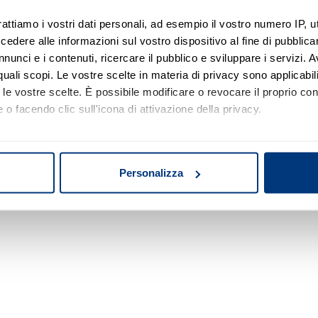
rattiamo i vostri dati personali, ad esempio il vostro numero IP, 
dere alle informazioni sul vostro dispositivo al fine di pubblica
Nessun risultato di ricerca
nunci e i contenuti, ricercare il pubblico e sviluppare i servizi. A
r quali scopi. Le vostre scelte in materia di privacy sono applicabi
Prova a modificare o rimuovere alcuni filtri o
to le vostre scelte. È possibile modificare o revocare il proprio 
a cambiare l'area di ricerca.
 o facendo clic sull'icona di attivazione della privacy.
mo anche:
oni sulla tua posizione geografica, con un'approssimazione di qu
Personalizza
spositivo, scansionandolo attivamente alla ricerca di caratteristich
aborati i tuoi dati personali e imposta le tue preferenze nella
s
consenso in qualsiasi momento dalla Dichiarazione sui cookie.
nalizzare contenuti ed annunci, per fornire funzionalità dei socia
inoltre informazioni sul modo in cui utilizza il nostro sito con i 
icità e social media, i quali potrebbero combinarle con altre inform