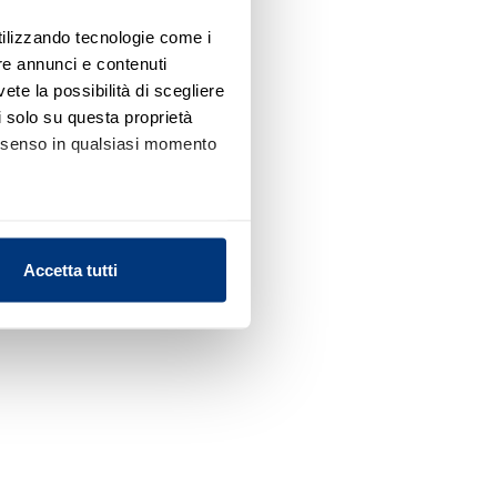
utilizzando tecnologie come i
re annunci e contenuti
vete la possibilità di scegliere
li solo su questa proprietà
consenso in qualsiasi momento
alche metro,
Accetta tutti
e specifiche (impronte
ezione dettagli
. Puoi
l media e per analizzare il
nostri partner che si occupano
azioni che ha fornito loro o