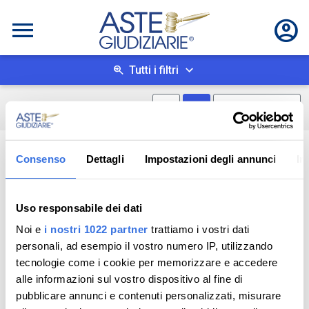
Tutti i filtri
Mostra mappa
Mostra come box
0
risultati
Salva ricerca
Consenso
Dettagli
Impostazioni degli annunci
In
Uso responsabile dei dati
Noi e
i nostri 1022 partner
trattiamo i vostri dati
personali, ad esempio il vostro numero IP, utilizzando
tecnologie come i cookie per memorizzare e accedere
alle informazioni sul vostro dispositivo al fine di
pubblicare annunci e contenuti personalizzati, misurare