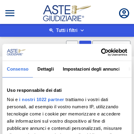
Tutti i filtri
Mostra mappa
Mostra come box
0
risultati
Salva ricerca
Consenso
Dettagli
Impostazioni degli annunci
In
Uso responsabile dei dati
Noi e
i nostri 1022 partner
trattiamo i vostri dati
personali, ad esempio il vostro numero IP, utilizzando
tecnologie come i cookie per memorizzare e accedere
alle informazioni sul vostro dispositivo al fine di
pubblicare annunci e contenuti personalizzati, misurare