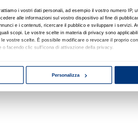
rattiamo i vostri dati personali, ad esempio il vostro numero IP, 
dere alle informazioni sul vostro dispositivo al fine di pubblica
Nessun risultato di ricerca
nunci e i contenuti, ricercare il pubblico e sviluppare i servizi. A
r quali scopi. Le vostre scelte in materia di privacy sono applicabi
Prova a modificare o rimuovere alcuni filtri o
to le vostre scelte. È possibile modificare o revocare il proprio 
a cambiare l'area di ricerca.
 o facendo clic sull'icona di attivazione della privacy.
mo anche:
oni sulla tua posizione geografica, con un'approssimazione di qu
Personalizza
spositivo, scansionandolo attivamente alla ricerca di caratteristich
aborati i tuoi dati personali e imposta le tue preferenze nella
s
consenso in qualsiasi momento dalla Dichiarazione sui cookie.
nalizzare contenuti ed annunci, per fornire funzionalità dei socia
inoltre informazioni sul modo in cui utilizza il nostro sito con i 
icità e social media, i quali potrebbero combinarle con altre inform