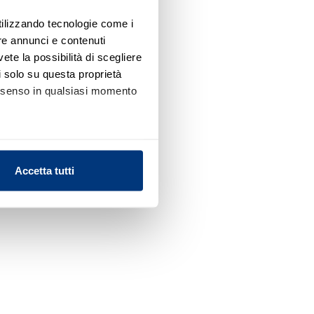
utilizzando tecnologie come i
re annunci e contenuti
vete la possibilità di scegliere
li solo su questa proprietà
consenso in qualsiasi momento
alche metro,
Accetta tutti
e specifiche (impronte
ezione dettagli
. Puoi
l media e per analizzare il
nostri partner che si occupano
azioni che ha fornito loro o