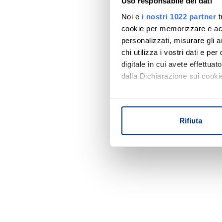
Uso responsabile dei dati
Noi e
i nostri 1022 partner
t
cookie per memorizzare e acce
personalizzati, misurare gli an
chi utilizza i vostri dati e pe
digitale in cui avete effettua
dalla Dichiarazione sui cookie
Con il tuo consenso, vorrem
raccogliere informazi
Rifiuta
Identificare il tuo di
digitali).
Approfondisci come vengono el
modificare o ritirare il tuo 
Utilizziamo i cookie per perso
nostro traffico. Condividiamo 
di analisi dei dati web, pubbl