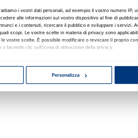
rattiamo i vostri dati personali, ad esempio il vostro numero IP, 
dere alle informazioni sul vostro dispositivo al fine di pubblica
Nessun risultato di ricerca
nunci e i contenuti, ricercare il pubblico e sviluppare i servizi. A
r quali scopi. Le vostre scelte in materia di privacy sono applicabi
Prova a modificare o rimuovere alcuni filtri o
to le vostre scelte. È possibile modificare o revocare il proprio 
a cambiare l'area di ricerca.
 o facendo clic sull'icona di attivazione della privacy.
mo anche:
oni sulla tua posizione geografica, con un'approssimazione di qu
Personalizza
spositivo, scansionandolo attivamente alla ricerca di caratteristich
aborati i tuoi dati personali e imposta le tue preferenze nella
s
consenso in qualsiasi momento dalla Dichiarazione sui cookie.
nalizzare contenuti ed annunci, per fornire funzionalità dei socia
inoltre informazioni sul modo in cui utilizza il nostro sito con i 
icità e social media, i quali potrebbero combinarle con altre inform