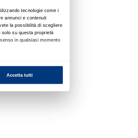
utilizzando tecnologie come i
re annunci e contenuti
vete la possibilità di scegliere
li solo su questa proprietà
consenso in qualsiasi momento
alche metro,
Accetta tutti
e specifiche (impronte
ezione dettagli
. Puoi
l media e per analizzare il
nostri partner che si occupano
azioni che ha fornito loro o