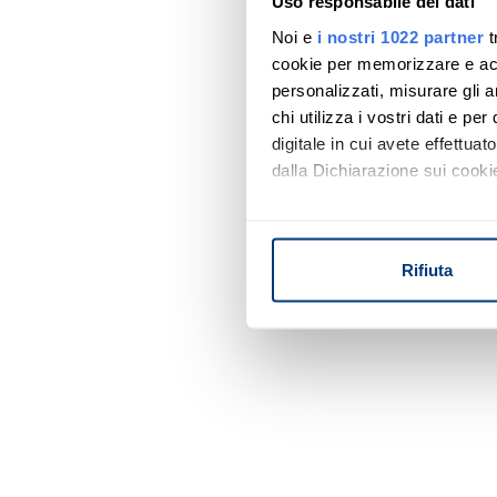
Uso responsabile dei dati
Noi e
i nostri 1022 partner
t
cookie per memorizzare e acce
personalizzati, misurare gli an
chi utilizza i vostri dati e pe
digitale in cui avete effettua
dalla Dichiarazione sui cookie
Con il tuo consenso, vorrem
raccogliere informazi
Rifiuta
Identificare il tuo di
digitali).
Approfondisci come vengono el
modificare o ritirare il tuo 
Utilizziamo i cookie per perso
nostro traffico. Condividiamo 
di analisi dei dati web, pubbl