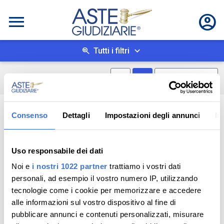
Tutti i filtri
Mostra mappa
Mostra come box
0
risultati
Salva ricerca
Consenso
Dettagli
Impostazioni degli annunci
In
Uso responsabile dei dati
Noi e
i nostri 1022 partner
trattiamo i vostri dati
personali, ad esempio il vostro numero IP, utilizzando
tecnologie come i cookie per memorizzare e accedere
alle informazioni sul vostro dispositivo al fine di
pubblicare annunci e contenuti personalizzati, misurare